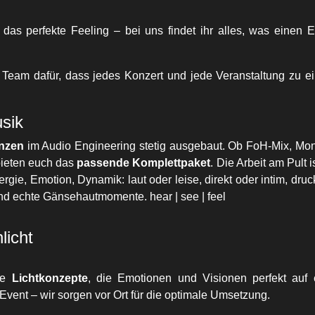
d das perfekte Feeling – bei uns findet ihr alles, was einen 
er Team dafür, dass jedes Konzert und jede Veranstaltung zu 
usik
nzen
im Audio Engineering stetig ausgebaut. Ob FoH-Mix, Moni
bieten euch das
passende Komplettpaket
. Die Arbeit am Pult is
rgie, Emotion, Dynamik: laut oder leise, direkt oder intim, druc
und echte Gänsehautmomente. hear | see | feel
licht
lle
Lichtkonzepte
, die Emotionen und Visionen perfekt auf 
Event – wir sorgen vor Ort für die optimale Umsetzung.