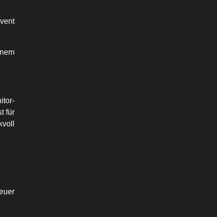
Event
einem
tor-
t für
kvoll
euer